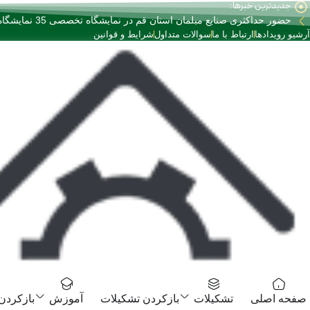
جدیدترین خبرها:
رش
حضور حداکثری صنایع مبلمان استان قم در نمایشگاه تخصصی 35 نمایشگاه صنعت مبلمان کشور
ه
آرشیو رویدادها
ارتباط با ما
سوالات متداول
شرایط و قوانین
حتوا
صفحه اصلی
تشکیلات
بازکردن تشکیلات
آموزش
بازکردن