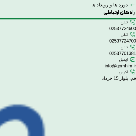
دوره ها و رویداد ها
راه های ارتباطی
تلفن
02537724600
تلفن
02537724700
تلفن
02537701381
ایمیل
info@qomhim.ir
آدرس
قم، بلوار 15 خرداد