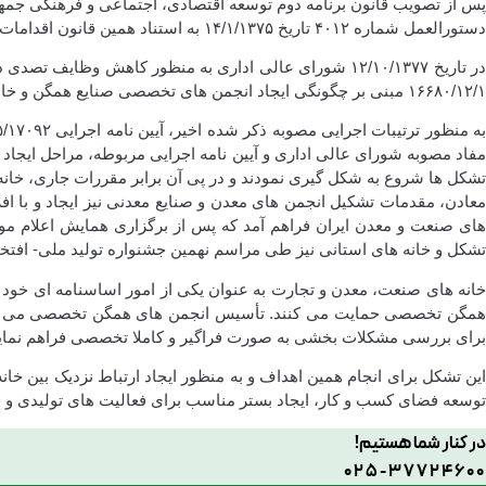
دستورالعمل شماره ۴۰۱۲ تاریخ ۱۴/۱/۱۳۷۵ به استناد همین قانون اقدامات اولیه جهت ایجاد تشکل های صنعتی و تبیین وظایف آن ها و نحوه ارتباط با وزارت صنایع را آغاز نمود.
در تاریخ ۱۲/۱۰/۱۳۷۷ شورای عالی اداری به منظور کاهش
۱۶۶۸۰/۱۲/۱ مبنی بر چگونگی ایجاد انجمن های تخصصی صنایع همگن و خانه های صنعت استانی صادر نمود.
تشکل ها شروع به شکل گیری نمودند و در پی آن برابر مقررات جاری، خانه 
تشکل و خانه های استانی نیز طی مراسم نهمین جشنواره تولید ملی- افتخار ملی در بهمن ماه سال ۱۳۹۰ به ” خانه ص
خانه های صنعت، معدن و تجارت به عنوان یکی از امور اساسنامه ای خود
همگن تخصصی حمایت می کنند. تأسیس انجمن های همگن تخصصی می تواند 
برای بررسی مشکلات بخشی به صورت فراگیر و کاملا تخصصی فراهم نماید
این تشکل برای انجام همین اهداف و به منظور ایجاد ارتباط نزدیک بین خ
توسعه فضای کسب و کار، ایجاد بستر مناسب برای فعالیت های تولیدی و حض
در کنار شما هستیم!
025-37724600