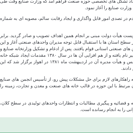
تماعی و فرهنگی جمهوری اسلامی ایران، برابر مفاد مندرج در تبصره ۴۱ این قانون، مقدمات ایجاد تشکل های تخصصی حوزه صنعت فراهم آمد که وزارت صنایع وقت طی
 مردم در تصدی امور قابل واگذاری و ایجاد رقابت سالم، مصوبه ای به شماره
۱ به تاریخ ۹/۴/۱۳۷۸ کمیسیون امور زیر بنایی و صنعت و محیط زیست هیأت دولت مبنی بر انجام همین اهداف تصویب و صادر گردید. برابر
حل ایجاد انجمن های تخصصی ـ همگن از سال ۱۳۸۷ در گروه های مختلف صنعتی در سطح استان ها با استقبال قابل توجه مدیران واحدهای صنعتی آغاز و این
ای صنعتی استانی قوام یافتند. پس از ادغام و تشکیل وزارتخانه صنایع و
معادن، مقدمات تشکیل انجمن های معدن و صنایع معدنی نیز ایجاد و با افزوده شدن این انجمن ها، خانه های صنعت به خانه های صنعت و معدن تغییر نام یافته و از هم افزایی آن ها در سال ۱۳۸۰ مقدمات ایجاد شبکه خانه
های صنعت و معدن ایران فراهم آمد که پس از برگزاری همایش اعلام موجودیت در تاریخ ۲۵/۱۱/۱۳۸۰ در اصفهان، انتخابات اولین دوره هیأت مؤسس و هیأت مدیره آن در اردیبهشت ماه ۱۳۸۱ در اهواز برگزار شد که این
ه راهکارهای لازم برای حل مشکلات پیش رو، از تأسیس انجمن های صنایع
بط با این حوزه در قالب خانه های صنعت و معدن و تجارت، زمینه را
ه و قضائیه و پیگیری مطالبات و انتظارات واحدهای تولیدی در سطح کلان،
نی را به انجام رسانده است.