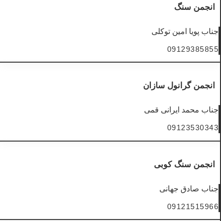
انجمن سنگ
جناب پویا امین توکلی
09129385855
انجمن گرانول سازان
جناب محمد ایرانی قمی
09123530343
انجمن سنگ کوبی
جناب صادق جهانی
09121515966