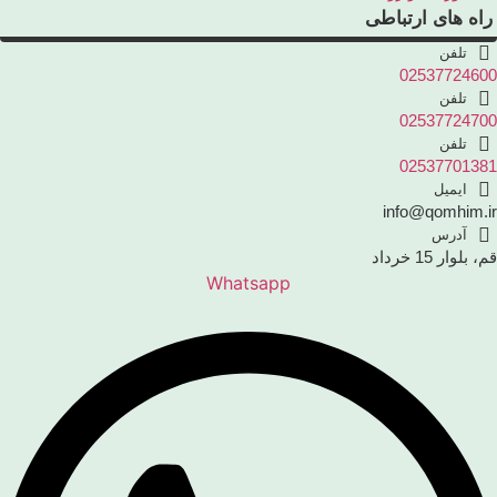
راه های ارتباطی
تلفن
0253772460
تلفن
0253772470
تلفن
0253770138
ایمیل
info@qomhim.i
آدرس
م، بلوار 15 خرداد
Whatsapp