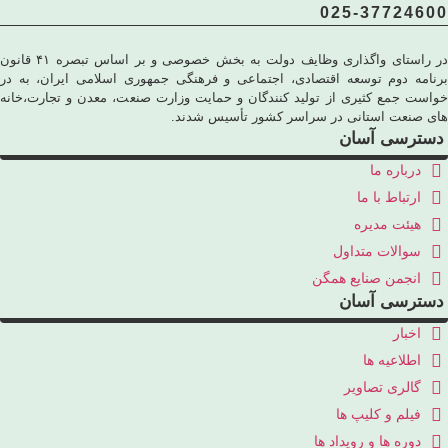
025-3772460
در راستای واگذاری وظایف دولت به بخش خصوصی و بر اساس تبصره ۴۱ قانون
رنامه دوم توسعه اقتصادی، اجتماعی و فرهنگی جمهوری اسلامی ایران، به در
واست جمع کثیری از تولید کنندگان و حمایت وزارت صنعت، معدن و تجارت،خانه
ای صنعت استانی در سراسر کشور تأسیس شدند.
دسترسی آسان
درباره ما
ارتباط با ما
هیئت مدیره
سوالات متداول
انجمن صنایع همگن
دسترسی آسان
اخبار
اطلاعیه ها
گالری تصاویر
فیلم و کلیپ ها
دوره ها و رویداد ها