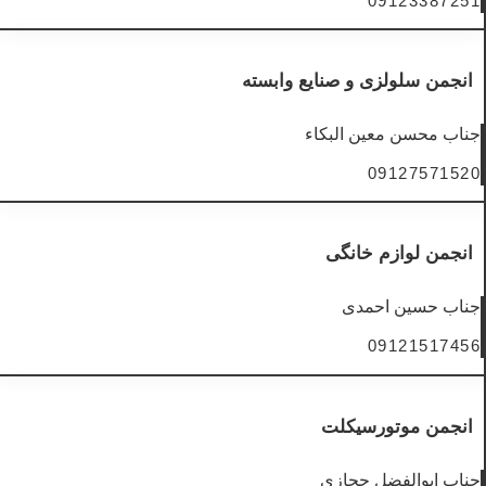
09123387251
انجمن سلولزی و صنایع وابسته
جناب محسن معین البکاء
09127571520
انجمن لوازم خانگی
جناب حسین احمدی
09121517456
انجمن موتورسیکلت
جناب ابوالفضل حجازی