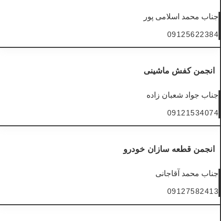
جناب محمد اسلامی پور
09125622384
انجمن کفش ماشینی
جناب جواد شعبان زاده
09121534074
انجمن قطعه سازان خودرو
جناب محمد آقاجانی
09127582413