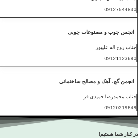
09127544830
انجمن چوب و مصنوعات چوبی
جناب روح اله علیپور
09121123680
انجمن گچ، آهک و مصالح ساختمانی
جناب محمدرضا حمیدی فر
09120219649
ر کنار شما هستیم!