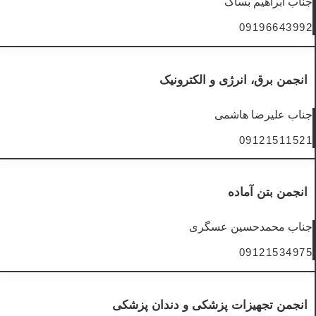
جناب ابراهیم بساک
09196643992
انجمن برق، انرژی و الکترونیک
جناب علیرضا هاشمی
09121511521
انجمن بتن آماده
جناب محمدحسین عسگری
09121534975
انجمن تجهیزات پزشکی و دندان پزشکی