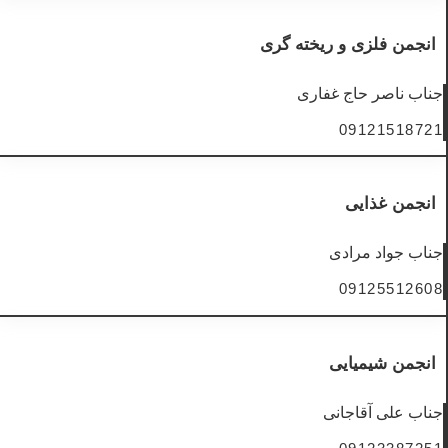
انجمن فلزی و ریخته گری
جناب ناصر حاج غفاری
09121518721
انجمن غذایی
جناب جواد مرادی
09125512608
انجمن شیمیایی
جناب علی آقاجانی