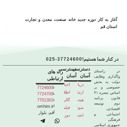
آغاز به کار دوره جدید خانه صنعت، معدن و تجارت
استان قم
در کنار شما هستیم!
025-37724600
دسترسی
دسترسی
در راستای
راه های
آسان
آسان
واگذاری وظایف
ارتباطی
دولت به بخش
درباره
اخبار
خصوصی و بر
تلفن
02537724600
ما
ارتباط
اطلاعیه
اساس تبصره ۴۱
تلفن
02537724700
قانون برنامه
با
ها
هیئت
گالری
تلفن
02537701381
دوم توسعه
ما
مدیره
تصاویر
ایمیل
info@qomhim.ir
سوالات
فیلم
اقتصادی،
آدرس
قم، بلوار
متداول
و
اجتماعی و
انجمن
دوره
15 خرداد
کلیپ
فرهنگی
صنایع
ها
جمهوری اسلامی
ها
همگن
و