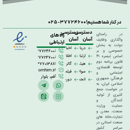
در کنار شما هستیم!
025-37724600
دسترسی
دسترسی
در راستای
راه های
آسان
آسان
واگذاری وظایف
ارتباطی
دولت به بخش
درباره
اخبار
خصوصی و بر
تلفن
02537724600
ما
ارتباط
اطلاعیه
اساس تبصره ۴۱
تلفن
02537724700
قانون برنامه دوم
با
ها
هیئت
گالری
تلفن
02537701381
توسعه اقتصادی،
ما
مدیره
تصاویر
ایمیل
info@qomhim.ir
سوالات
فیلم
اجتماعی و
آدرس
قم، بلوار
متداول
و
فرهنگی جمهوری
انجمن
دوره
15 خرداد
کلیپ
اسلامی ایران، به
صنایع
ها
در خواست جمع
ها
همگن
و
کثیری از تولید
رویداد
کنندگان و
ها
حمایت وزارت
صنعت، معدن و
تجارت،خانه های
صنعت استانی در
سراسر کشور