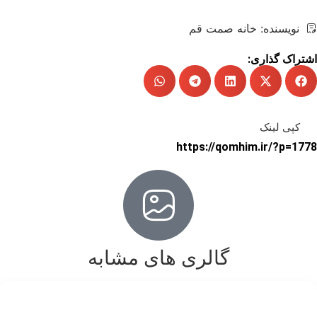
-
۰
نویسنده:
خانه صمت قم
۱
اشتراک گذاری:
کپی لینک
https://qomhim.ir/?p=1778
گالری های مشابه