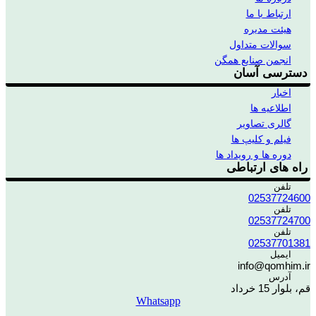
ارتباط با ما
هیئت مدیره
سوالات متداول
انجمن صنایع همگن
دسترسی آسان
اخبار
اطلاعیه ها
گالری تصاویر
فیلم و کلیپ ها
دوره ها و رویداد ها
راه های ارتباطی
تلفن
02537724600
تلفن
02537724700
تلفن
02537701381
ایمیل
info@qomhim.ir
آدرس
قم، بلوار 15 خرداد
Whatsapp