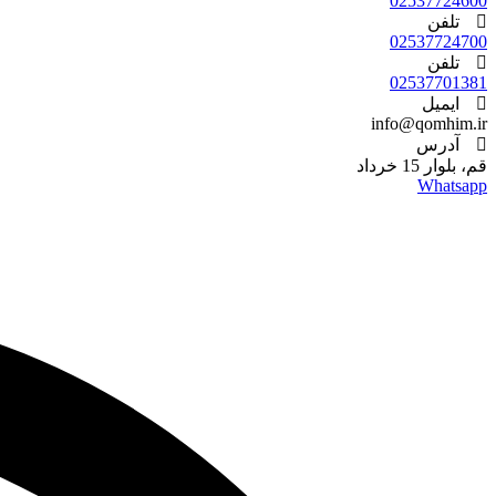
02537724600
تلفن
02537724700
تلفن
02537701381
ایمیل
info@qomhim.ir
آدرس
قم، بلوار 15 خرداد
Whatsapp