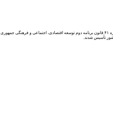
در راستای واگذاری وظایف دولت به بخش خصوصی و بر اساس تبصره ۴۱ قانون برنامه دوم توسعه اقتص
شور تأسیس شدند.