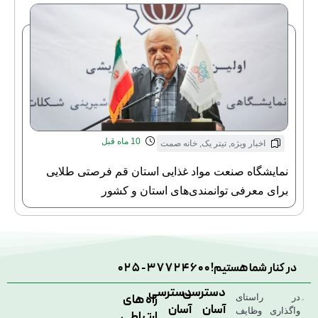
10 ماه قبل
اخبار ویژه
,
تیتر یک
,
خانه صمت
نمایشگاه صنعت مواد غذایی استان قم فرصتی طلایی
برای معرفی توانمندی‌های استان و کشور
در کنار شما هستیم!
025-37724600
دسترسی
دسترسی
راه های
در راستای
آسان
آسان
واگذاری وظایف
ارتباطی