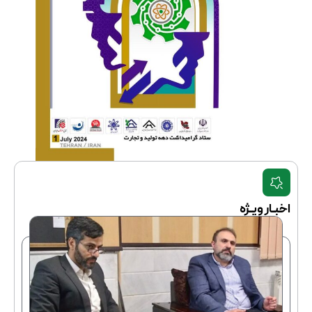
اخبـار ویـژه