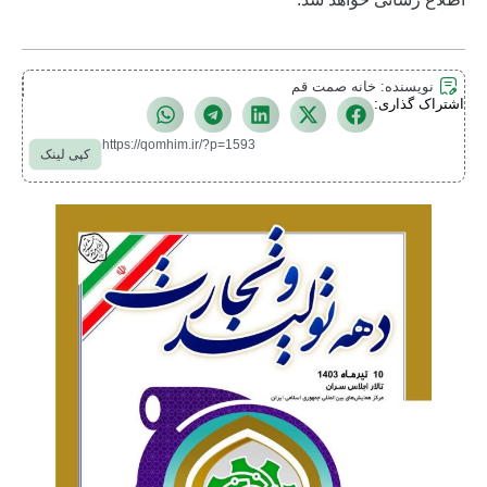
نویسنده:
خانه صمت قم
اشتراک گذاری:
https://qomhim.ir/?p=1593
کپی لینک