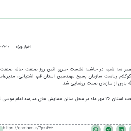
اخبار ویژه
-۰۷-۱۰
 عصر سه شنبه در حاشیه نشست خبری آئین روز صنعت خانه صنعت
وکلام ریاست سازمان بسیج مهندسین استان قم، آشتیانی، مدیرعا
 یاری از سازمان صمت رونمایی شد.
آئین گرامیداشت روز صنعت همراه با تجلیل از ۳۰ صنعتگر حوزه صنعت استان ۲۶ مهر ماه در محل سالن همایش های مدرسه ا
https://qomhim.ir/?p=1652