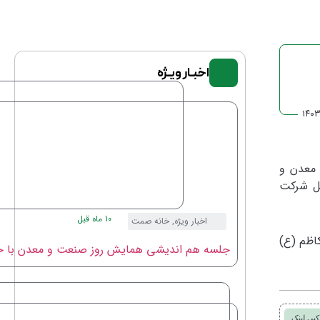
اخبـار ویـژه
۱۴۰۳
 معدن و
مل شرکت
10 ماه قبل
اخبار ویژه
,
خانه صمت
مام موسی کاظم (ع)
جلسه هم اندیشی همایش روز صنعت و معدن با حض
کپی لینک