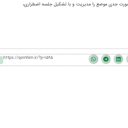
به صورت جدی موضع را مدیریت و با تشکیل جلسه اضطراری،
https://qomhim.ir/?p=1595
ک