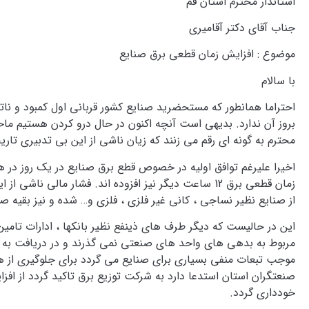
استاندار محترم استان قم
جناب آقای دکتر آقامیری
موضوع : افزایش زمان قطعی برق صنایع
با سالام
احتراما همانطور که مستحضرید صنایع کشور قربانی اول کمبود و ناتر
بروز آن ندارد. بدیهی است آنچه اکنون در حال درو کردن هستیم م
محترم به گونه ای رقم می زنند که زیان ناشی از این بی تدبیری تار
اخیرا علیرغم توافق اولیه در خصوص قطع برق صنایع در یک روز در ه
زمان قطعی برق 12 ساعت دیگر نیز افزوده اند. فشار مالی ناشی از این امر به گونه ایست که موجب اضمحلال قطعی برخی
از صنایع نظیر نساجی ، کانی غیر فلزی ، فلزی و… شده و نیز بقیه صنا
این در حالیست که دیگر طرف های ذینفع نظیر بانکها ، ادارات تامی
مربوط به بدهی های واحد های صنعتی نمی گذرند و در دریافت به موقع
موجب تبعات منفی بسیاری برای صنایع می گردد برای جلوگیری از ه
صنعتگران استان استدعا دارد به شرکت توزیع برق تاکید گردد از اف
خودداری گردد.