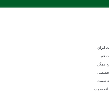
ت ایران
ت قم
ع همگن
تخصصی
نه صمت
انه صمت