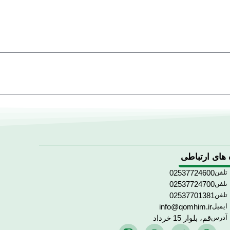
 های ارتباطی
تلفن
02537724600
تلفن
02537724700
تلفن
02537701381
ایمیل
info@qomhim.ir
آدرس
قم، بلوار 15 خرداد