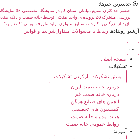
رش
جدیدترین خبرها:
ه
حضور حداکثری صنایع مبلمان استان قم در نمایشگاه تخصصی 35 نمایشگاه صنعت مبلمان کشور
بررسی مشترک 28 پرونده ی واحد صنعتی توسط خانه صمت و بانک صنعت و معدن استان
حتوا
بازید از بزرگترین کارخانه صنایع سلولزی تولید ظروف لیوانی “کاغذ پایه”
آرشیو رویدادها
ارتباط با ما
سوالات متداول
شرایط و قوانین
صفحه اصلی
تشکیلات
بستن تشکیلات
بازکردن تشکیلات
درباره خانه صمت ایران
درباره خانه صمت قم
انجمن های صنایع همگن
کمیسیون های تخصصی
هیئت مدیره خانه صمت
روابط عمومی خانه صمت
آموزش