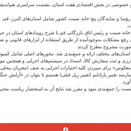
 خصوصی در بخش اقتصادی هفت استان، نشست سراسری هم‌اندیشی منط
سا و نمایندگان پنج خانه صمت کشور شامل استان‌های البرز، قم، ق
انه صمت و رئیس اتاق بازرگانی قم با شرح رویدادهای استان در جر
ی رفع مشکلات به‌وجودآمده از طریق استفاده از ابزارهای قانونی و ضر
ه‌صورت مشروح مطرح کردند.
وع در شش محور از سوی استان‌های مختلف ارائه و جمع‌بندی شد. محورهای اصلی شام
ارزی و ثبت سفارش کالا، انسداد در سیستم‌های اجرایی و همچنین موض
ار معکوس» برای سپردن کلیه اختیارات اجرایی به صف (مجریان محل
زمند تغییر پارادایم (تغییر ریل قبلی) هستیم تا بتوان در «آرایش ج
ورد.
شست را جمع‌بندی نمود و مقرر شد نتایج آن به استحضار ریاست محت