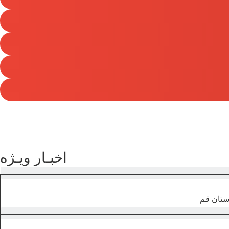
اخبـار ویـژه
ستان قم