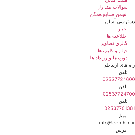
سوالات متداول
انجمن صنایع همگن
دسترسی آسان
اخبار
اطلاعیه ها
گالری تصاویر
فیلم و کلیپ ها
دوره ها و رویداد ها
راه های ارتباطی
تلفن
02537724600
تلفن
02537724700
تلفن
02537701381
ایمیل
info@qomhim.ir
آدرس