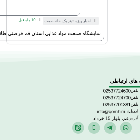
10 ماه قبل
اخبار ویژه
,
تیتر یک
,
خانه صمت
نمایشگاه صنعت مواد غذایی استان قم فرصتی طلای
 های ارتباطی
تلفن
02537724600
تلفن
02537724700
تلفن
02537701381
ایمیل
info@qomhim.ir
آدرس
قم، بلوار 15 خرداد