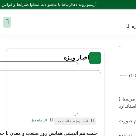
آرشیو رویدادها
ارتباط با ما
سوالات متداول
شرایط و قوانین
ه
اخبـار ویـژه
۱۴۰
مرتبط (
ستاندارد
زم صورت
10 ماه قبل
اخبار ویژه
,
خانه صمت
جلسه هم اندیشی همایش روز صنعت و معدن با حض
 نماینده