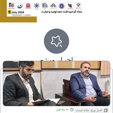
اخبـار ویـژه
10 ماه قبل
اخبار ویژه
,
خانه صمت