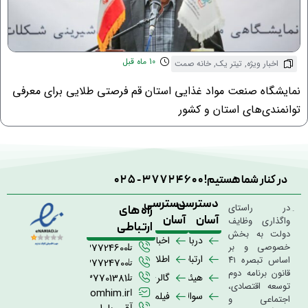
10 ماه قبل
اخبار ویژه
,
تیتر یک
,
خانه صمت
نمایشگاه صنعت مواد غذایی استان قم فرصتی طلایی برای معرفی
توانمندی‌های استان و کشور
در کنار شما هستیم!
025-37724600
دسترسی
دسترسی
در راستای
راه های
آسان
آسان
واگذاری وظایف
ارتباطی
دولت به بخش
درباره
اخبار
خصوصی و بر
02537724600
تلفن
ما
ارتباط
اطلاعیه
اساس تبصره ۴۱
02537724700
تلفن
قانون برنامه دوم
با
ها
هیئت
گالری
02537701381
تلفن
توسعه اقتصادی،
ما
مدیره
تصاویر
info@qomhim.ir
ایمیل
سوالات
فیلم
اجتماعی و
آدرس