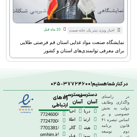
10 ماه قبل
اخبار ویژه
,
تیتر یک
,
خانه صمت
نمایشگاه صنعت مواد غذایی استان قم فرصتی طلایی
برای معرفی توانمندی‌های استان و کشور
در کنار شما هستیم!
025-37724600
دسترسی
دسترسی
راه های
در راستای
آسان
آسان
واگذاری وظایف
ارتباطی
دولت به بخش
درباره
اخبار
تلفن
خصوصی و بر
02537724600
ما
ارتباط
اطلاعیه
اساس تبصره ۴۱
تلفن
02537724700
قانون برنامه
با
ها
تلفن
هیئت
گالری
02537701381
دوم توسعه
ما
ایمیل
مدیره
تصاویر
info@qomhim.ir
سوالات
فیلم