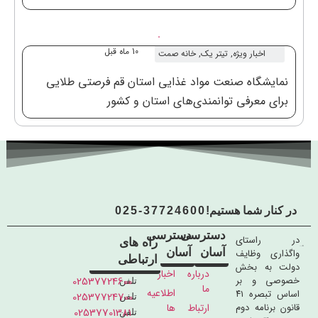
10 ماه قبل
اخبار ویژه
,
تیتر یک
,
خانه صمت
نمایشگاه صنعت مواد غذایی استان قم فرصتی طلایی
برای معرفی توانمندی‌های استان و کشور
در کنار شما هستیم!
025-37724600
دسترسی
دسترسی
در راستای
راه های
آسان
آسان
واگذاری وظایف
ارتباطی
دولت به بخش
درباره
اخبار
خصوصی و بر
02537724600
تلفن
ما
اطلاعیه
اساس تبصره ۴۱
02537724700
تلفن
قانون برنامه دوم
ارتباط
ها
02537701381
تلفن