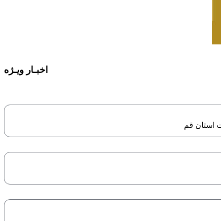
اخبـار ویـژه
 استان قم