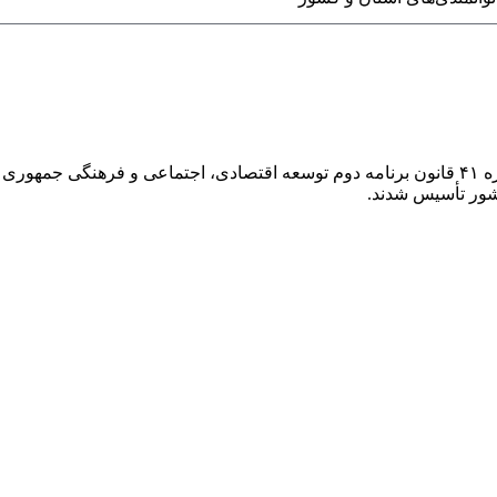
در راستای واگذاری وظایف دولت به بخش خصوصی و بر اساس تبصره ۴۱ قانون برنامه دوم توسعه اقتص
شور تأسیس شدند.