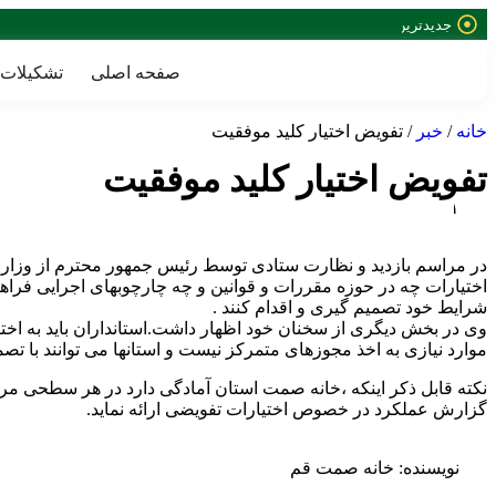
جدیدترین
خبرها:
صفحه اصلی
تشکیلات
خانه
/
خبر
/ تفویض اختیار کلید موفقیت
تفویض اختیار کلید موفقیت
۱
۴
۰
در مراسم بازدید و نظارت ستادی توسط رئیس جمهور محترم از وزارت
۵
اختیارات چه در حوزه مقررات و قوانین و چه چارچوبهای اجرایی فراهم
-
شرایط خود تصمیم گیری و اقدام کنند .
۰
وی در بخش دیگری از سخنان خود اظهار داشت.استانداران باید به اختیارا
۱
موارد نیازی به اخذ مجوزهای متمرکز نیست و استانها می توانند با تصم
-
۳
نکته قابل ذکر اینکه ،خانه صمت استان آمادگی دارد در هر سطحی مرتب
۰
گزارش عملکرد در خصوص اختیارات تفویضی ارائه نماید.
نویسنده:
خانه صمت قم