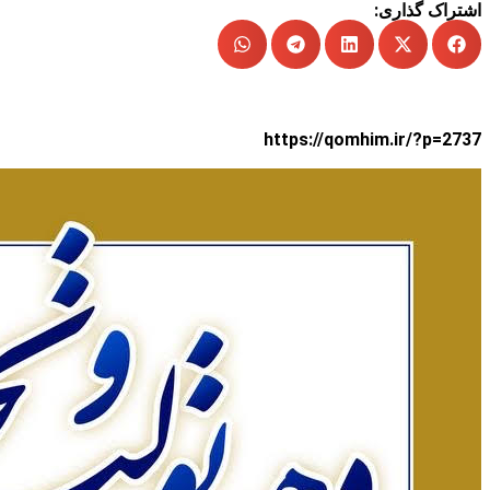
اشتراک گذاری:
کپی لینک
https://qomhim.ir/?p=2737