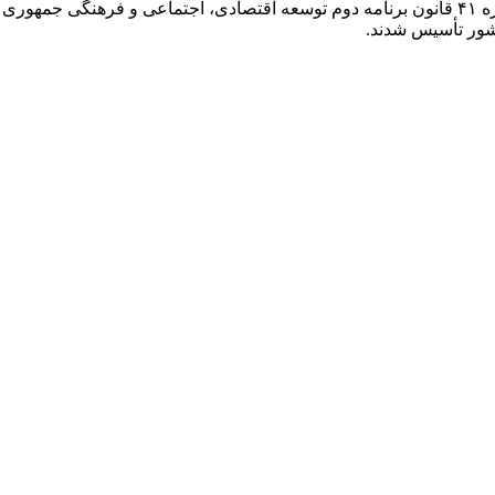
در راستای واگذاری وظایف دولت به بخش خصوصی و بر اساس تبصره ۴۱ قانون برنامه دوم توسعه اقتص
شور تأسیس شدند.