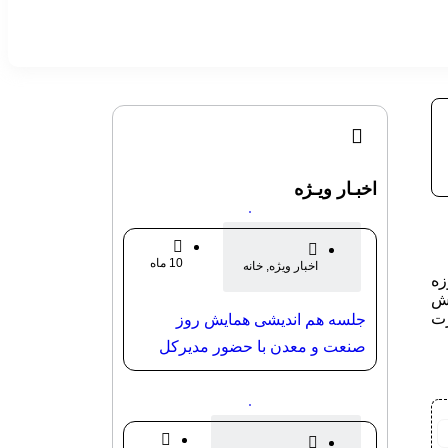
اخبـار ویـژه
10 ماه
اخبار ویژه
,
خانه
قبل
زه
صمت
یش
رت
جلسه هم اندیشی همایش روز
صنعت و معدن با حضور مدیرکل
سازمان صنعت معدن و تجارت
استان و ریاست خانه صنعت معدن
و تجارت استان قم