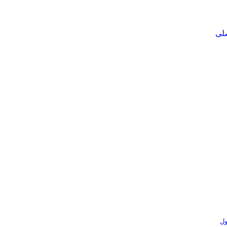
لی
ول