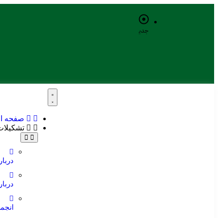
جدیدترین
خبرها:
صفحه ا
تشکیلات
دربار
دربا
انجم