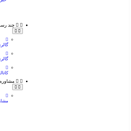
خانه
صم
چند رسان
گالری
گالری
کاتا
مشاوره
مشاو