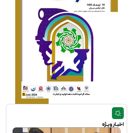
اخبـار ویـژه