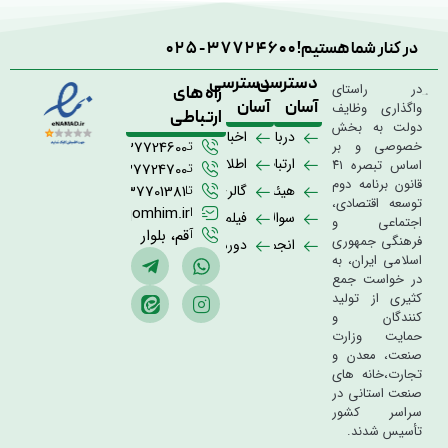
در کنار شما هستیم!
025-37724600
دسترسی
دسترسی
در راستای
راه های
آسان
آسان
واگذاری وظایف
ارتباطی
دولت به بخش
درباره
اخبار
خصوصی و بر
تلفن
02537724600
ما
ارتباط
اطلاعیه
اساس تبصره ۴۱
تلفن
02537724700
قانون برنامه دوم
با
ها
هیئت
گالری
تلفن
02537701381
توسعه اقتصادی،
ما
مدیره
تصاویر
ایمیل
info@qomhim.ir
سوالات
فیلم
اجتماعی و
آدرس
قم، بلوار
متداول
و
فرهنگی جمهوری
انجمن
دوره
15 خرداد
کلیپ
اسلامی ایران، به
صنایع
ها
در خواست جمع
ها
همگن
و
کثیری از تولید
رویداد
کنندگان و
ها
حمایت وزارت
صنعت، معدن و
تجارت،خانه های
صنعت استانی در
سراسر کشور
تأسیس شدند.