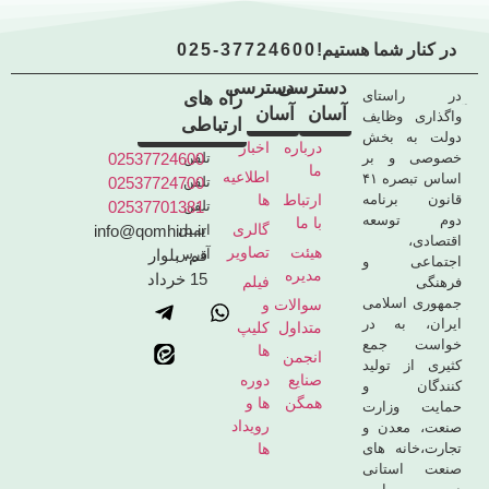
در کنار شما هستیم!
025-37724600
دسترسی
دسترسی
در راستای
راه های
آسان
آسان
واگذاری وظایف
ارتباطی
دولت به بخش
درباره
اخبار
خصوصی و بر
تلفن
02537724600
ما
اطلاعیه
اساس تبصره ۴۱
تلفن
02537724700
قانون برنامه
ارتباط
ها
تلفن
02537701381
دوم توسعه
با ما
گالری
ایمیل
info@qomhim.ir
اقتصادی،
هیئت
تصاویر
آدرس
قم، بلوار
اجتماعی و
مدیره
15 خرداد
فیلم
فرهنگی
جمهوری اسلامی
سوالات
و
ایران، به در
متداول
کلیپ
خواست جمع
ها
انجمن
کثیری از تولید
صنایع
دوره
کنندگان و
همگن
ها و
حمایت وزارت
رویداد
صنعت، معدن و
تجارت،خانه های
ها
صنعت استانی