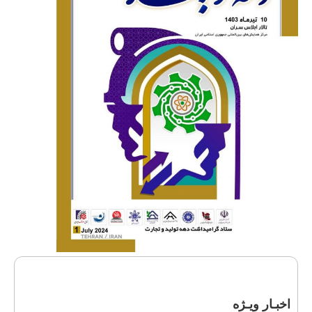
اخبـار ویـژه