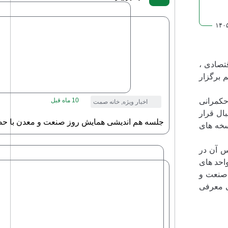
۱۴۰
دی با حضور بیش از 40 نفر از فعالان اقتصادی ،
 برگزار
 حکمرانی
10 ماه قبل
اخبار ویژه
,
خانه صمت
ال قرار
جلسه هم اندیشی همایش روز صنعت و معدن با حض
سخه های
 این مجموعه ، با اشاره به تاریخچه 23 ساله تاسیس آن در
 واحد های
 صنعت و
 معدنی معرفی