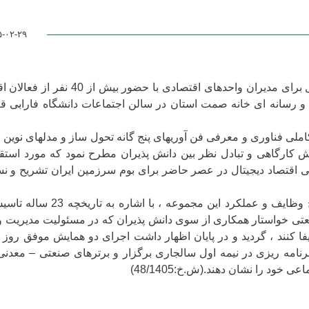
۵-۰۲-۲۹
به گزارش روابط عمومی خانه صمت ،دوره آموزشی تحول دیجیتال برای مدیران واحدهای اقتصا
و رسانه ای خانه صمت استان در سالن اجتماعات دانشگاه فارابی قم
کاملی فناوری و معرفی فن آوریهای پنج گانه تحول ساز و مدلهای نوین
وش کارگاهی و تبادل نظر بین دانش پذیران مطرح نمود که مورد استقب
ی اقتصاد دیجیتال در عصر حاضر برای بوم سرزمین ایران تشریح و ن
در بخشی از این سمینار آموزشی دبیرکل خانه صمت ضمن تشریح وظایف و عملکرد
های مختلف صنعتی خواستار همکاری از سوی دانش پذیران که در مسئولیت مدیریت
یفا کنند ، گردید و در پایان اظهار داشت اجرای دو همایش موفق روز
اخیر و همایش پیش رو در سال 1405 که طبق برنامه ریزی در نیمه اول سالجاری برگزار و برترهای صنعتی –
ود را نشان دهند.(ش.خ:48/1405)