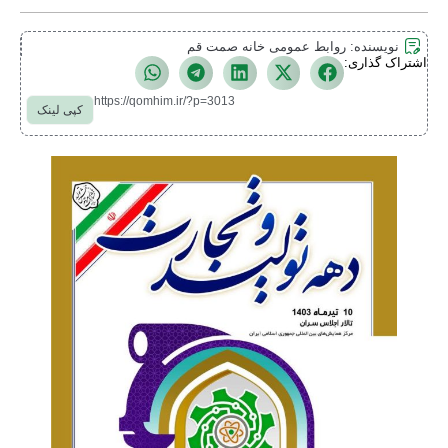
نویسنده:
روابط عمومی خانه صمت قم
اشتراک گذاری:
https://qomhim.ir/?p=3013
کپی لینک