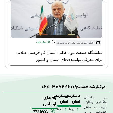
10 ماه قبل
اخبار ویژه
,
تیتر یک
,
خانه صمت
نمایشگاه صنعت مواد غذایی استان قم فرصتی طلایی
برای معرفی توانمندی‌های استان و کشور
در کنار شما هستیم!
025-37724600
دسترسی
دسترسی
راه های
در راستای
آسان
آسان
واگذاری وظایف
ارتباطی
دولت به بخش
درباره
اخبار
خصوصی و بر
تلفن
02537724600