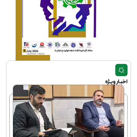
اخبـار ویـژه