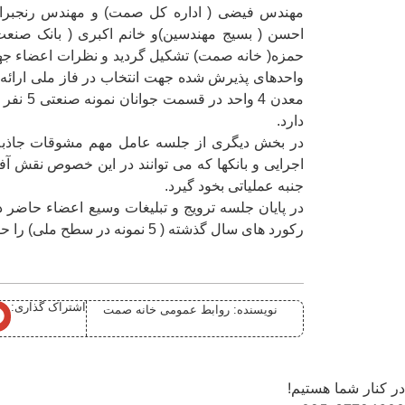
مهندس فیضی ( اداره کل صمت) و مهندس رنجبرا
احسن ( بسیج مهندسین)و خانم اکبری ( بانک صنعت
دارد.
اجرایی و بانکها که می توانند در این خصوص نقش آفری
جنبه عملیاتی بخود گیرد.
در پایان جلسه ترویج و تبلیغات وسیع اعضاء حاضر در
رکورد های سال گذشته ( 5 نمونه در سطح ملی) را حفظ و ارتقا دهد.(ش.خ:50/1405)
اشتراک گذاری:
نویسنده:
روابط عمومی خانه صمت
قم
در کنار شما هستیم!