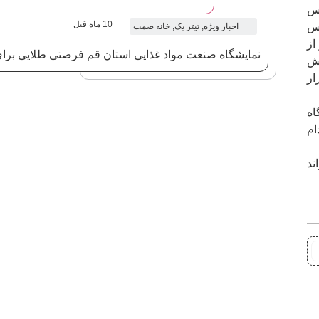
دس
10 ماه قبل
دس
اخبار ویژه
,
تیتر یک
,
خانه صمت
آمار از
نمایشگاه صنعت مواد غذایی استان قم فرصتی طلایی برای
خش صنعت 28 واحد ، بخش
 استمرار
ار گرفت و پیشنهاد گردید 14 دستگاه
ام
ند