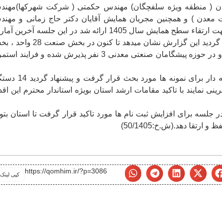
ن ( منطقه ویژه سلفچگان) مهندس حکمتی ( شرکت شهرکها)مهن
 معدن ) و همچنین مجریان همایش آقایان دکتر حاج زمانی و مهن
حمزه( خانه صمت) تشکیل گردید و نظرات اعضاء جهت ارتقاء سطح همایش سال 1405 ارائه شد در این جلسه آخرین 
واحدهای پذیرش شده جهت انتخاب در فاز ملی ارائه گردید این گزارش نشان میدهد تا کنون در ب
معدن 4 واحد در قسمت جوانان نمونه صنعتی 5 نفر و در حوزه پیشگامان صنعتی معدنی 3 نفر پذیرش شده و فرایند
در بخش دیگری از جلسه عامل مهم مشوقات جاذبه دار برای نمونه ها مورد بحث قر
نی نمایند با تاکید مقامات ارشد استان بویژه استاندار محترم این اقد
 جلسه برای افزایش ثبت نام ها مورد تاکید قرار گرفت تا استان بتوا
https://qomhim.ir/?p=3086
کپی لینک