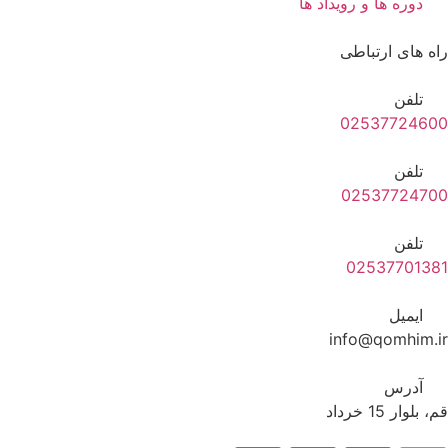
دوره ها و رویداد ها
راه های ارتباطی
تلفن
02537724600
تلفن
02537724700
تلفن
02537701381
ایمیل
info@qomhim.ir
آدرس
قم، بلوار 15 خرداد