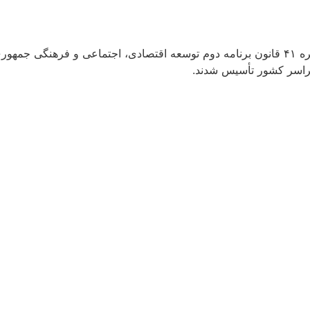
در راستای واگذاری وظایف دولت به بخش خصوصی و بر اساس تبصره ۴۱ قانون برنامه دوم توسعه اقت
راسر کشور تأسیس شدند.