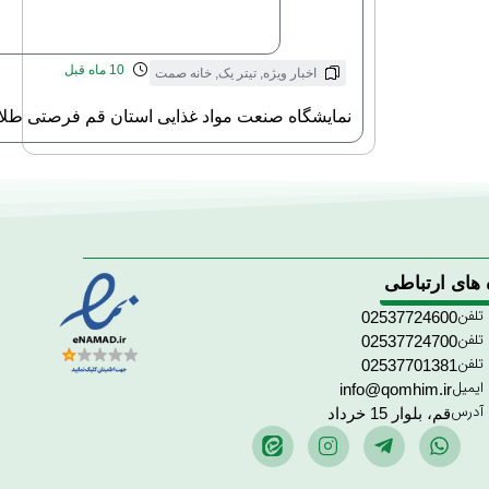
10 ماه قبل
اخبار ویژه
,
تیتر یک
,
خانه صمت
نمایشگاه صنعت مواد غذایی استان قم فرصتی طلای
 های ارتباطی
تلفن
02537724600
تلفن
02537724700
تلفن
02537701381
ایمیل
info@qomhim.ir
آدرس
قم، بلوار 15 خرداد