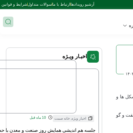
آرشیو رویدادها
ارتباط با ما
سوالات متداول
شرایط و قوانین
ه
اخبـار ویـژه
۱۴۰
کل ها و
فت و گو
10 ماه قبل
اخبار ویژه
,
خانه صمت
جلسه هم اندیشی همایش روز صنعت و معدن با حض