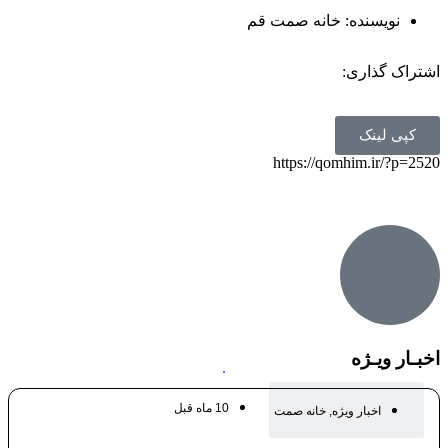
نویسنده:
خانه صمت قم
اشتراک گذاری:
کپی لینک
https://qomhim.ir/?p=2520
اخبـار ویـژه
10 ماه قبل
اخبار ویژه
,
خانه صمت