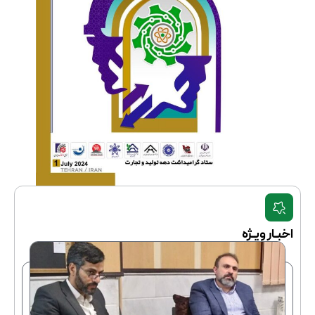
اخبـار ویـژه