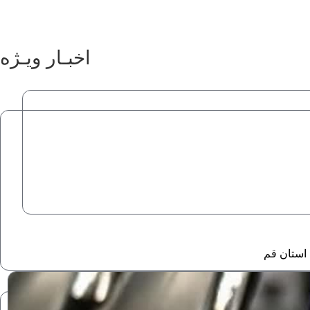
اخبـار ویـژه
استان قم