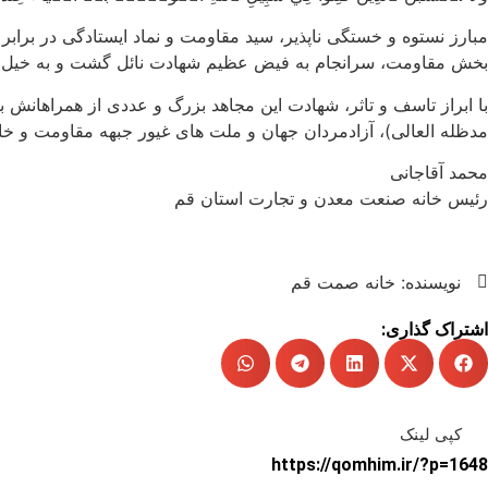
-
ه
مبارز نستوه و خستگی ناپذیر، سید مقاومت و نماد ایستادگی در برا
۰
بخش مقاومت، سرانجام به فیض عظیم شهادت نائل گشت و به خیل 
۸
با ابراز تاسف و تاثر، شهادت این مجاهد بزرگ و عددی از همراهان
مدظله العالی)، آزادمردان جهان و ملت های غیور جبهه مقاومت و خان
محمد آقاجانی
رئیس خانه صنعت معدن و تجارت استان قم
نویسنده:
خانه صمت قم
اشتراک گذاری:
کپی لینک
https://qomhim.ir/?p=1648