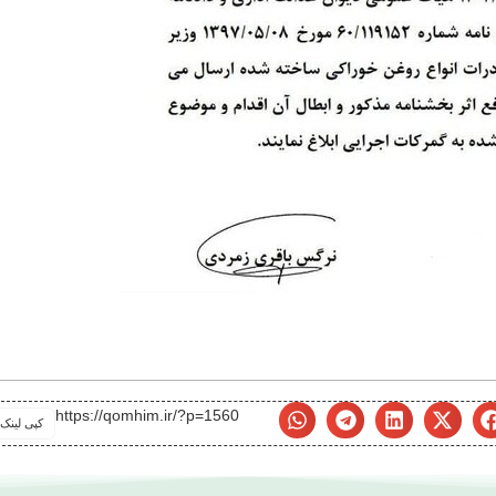
https://qomhim.ir/?p=1560
کپی لینک