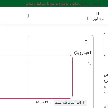
آرشیو رویدادها
ارتباط با ما
سوالات متداول
شرایط و قوانین
مشاوره
اخبـار ویـژه
غن
ارت متبوع
داری و
زیر وقت وزارت
10 ماه قبل
اخبار ویژه
,
خانه صمت
اع