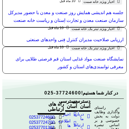
10 ماه قبل
اخبار ویژه
,
خانه صمت
جلسه هم اندیشی همایش روز صنعت و معدن با حضور مدیرکل
سازمان صنعت معدن و تجارت استان و ریاست خانه صنعت
معدن و تجارت استان قم
10 ماه قبل
اخبار ویژه
,
تیتر یک
,
خانه صمت
ارزیابی صلاحیت مدیران کنترل فنی واحدهای صنعتی
10 ماه قبل
اخبار ویژه
,
تیتر یک
,
خانه صمت
نمایشگاه صنعت مواد غذایی استان قم فرصتی طلایی برای
معرفی توانمندی‌های استان و کشور
در کنار شما هستیم!
025-37724600
دسترسی
دسترسی
راه های
آسان
آسان
در راستای
ارتباطی
واگذاری وظایف
درباره
اخبار
دولت به بخش
02537724600
تلفن
ما
خصوصی و بر
اطلاعیه
02537724700
تلفن
اساس تبصره
ارتباط
ها
02537701381
تلفن