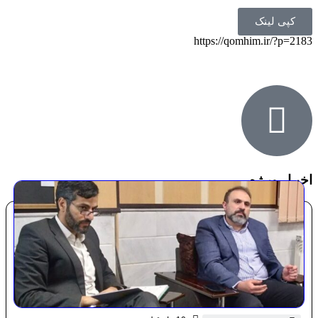
کپی لینک
https://qomhim.ir/?p=2183
اخبـار ویـژه