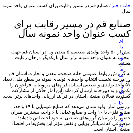
خانه
/
خبر
/ صنایع قم در مسیر رقابت برای کسب عنوان واحد نمونه
سال
صنایع قم در مسیر رقابت برای
کسب عنوان واحد نمونه سال
اخ
با
بیش از ۵۰ واحد تولیدی صنعتی، ۵ معدن و... در استان قم جهت
ر
انتخاب به عنوان واحد نمونه برتر سال با یکدیگر درحال رقابت
وی
هستند.
ژ
ه
,
به گزارش روابط عمومی خانه صنعت، معدن و تجارت استان قم،
تیت
در مرحله نخست انتخاب واحدهای تولیدی نمونه در سطح ملی، تعداد
ر
۵۱ واحد تولیدی و صنعتی استان، فرم‌های مربوط به فراخوان را
ی
تکمیل و به دبیرخانه ارسال کرده‌اند. این آمار حاکی از مشارکت
ک
گسترده فعالان صنعتی استان در فرآیند ارزیابی واحدهای برتر است.
,
خا
بررسی آمار اولیه نشان می‌دهد که صنایع شیمیایی با ۱۹ واحد،
نه
صنایع فلزی با ۱۰ واحد و صنایع غذایی با ۶ واحد، بیشترین میزان
ص
حضور را در میان گروه‌های صنعتی به خود اختصاص داده‌اند؛
م
موضوعی که نمایانگر پویایی و نقش مؤثر این بخش‌ها در اقتصاد
ت
صنعتی استان است.
۱