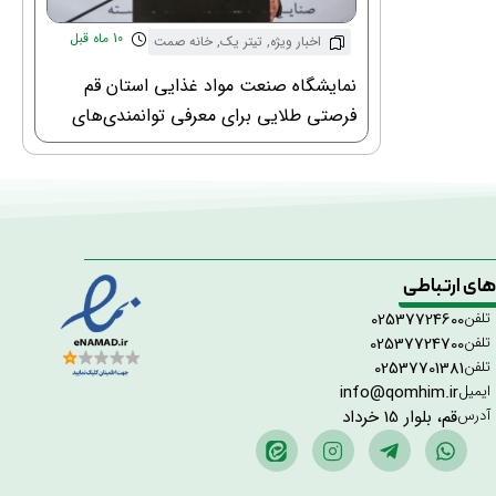
10 ماه قبل
اخبار ویژه
,
تیتر یک
,
خانه صمت
نمایشگاه صنعت مواد غذایی استان قم
فرصتی طلایی برای معرفی توانمندی‌های
استان و کشور
 های ارتباطی
تلفن
02537724600
تلفن
02537724700
تلفن
02537701381
ایمیل
info@qomhim.ir
آدرس
قم، بلوار 15 خرداد