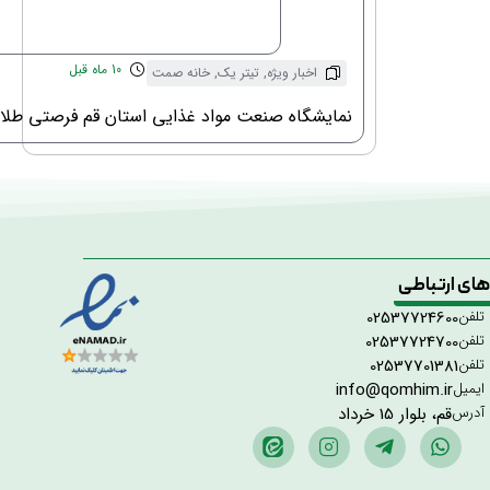
10 ماه قبل
اخبار ویژه
,
تیتر یک
,
خانه صمت
نمایشگاه صنعت مواد غذایی استان قم فرصتی طلای
 های ارتباطی
تلفن
02537724600
تلفن
02537724700
تلفن
02537701381
ایمیل
info@qomhim.ir
آدرس
قم، بلوار 15 خرداد