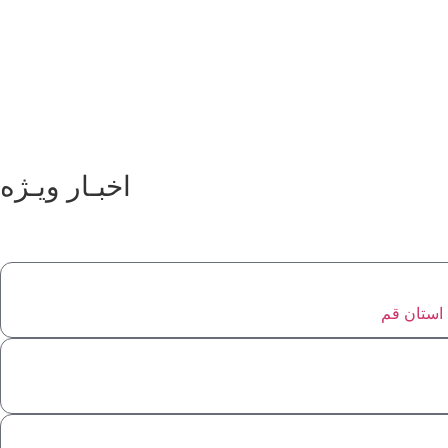
اخبـار ویـژه
استان قم