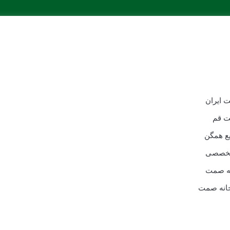
ت ایران
ت قم
ع همگن
تخصصی
نه صمت
انه صمت