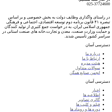
025-37724600
در راستای واگذاری وظایف دولت به بخش خصوصی و بر اساس
تبصره ۴۱ قانون برنامه دوم توسعه اقتصادی، اجتماعی و فرهنگی
جمهوری اسلامی ایران، به در خواست جمع کثیری از تولید کنندگان
و حمایت وزارت صنعت، معدن و تجارت،خانه های صنعت استانی در
سراسر کشور تأسیس شدند.
دسترسی آسان
درباره ما
ارتباط با ما
هیئت مدیره
سوالات متداول
انجمن صنایع همگن
دسترسی آسان
اخبار
اطلاعیه ها
گالری تصاویر
فیلم و کلیپ ها
دوره ها و رویداد ها