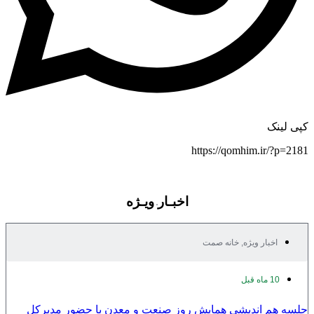
کپی لینک
https://qomhim.ir/?p=2181
اخبـار ویـژه
اخبار ویژه
,
خانه صمت
10 ماه قبل
جلسه هم اندیشی همایش روز صنعت و معدن با حضور مدیرکل