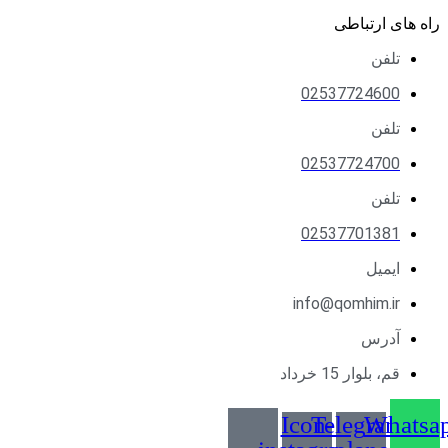
راه های ارتباطی
تلفن
02537724600
تلفن
02537724700
تلفن
02537701381
ایمیل
info@qomhim.ir
آدرس
قم، بلوار 15 خرداد
Icon-
Telegram-
Whatsa