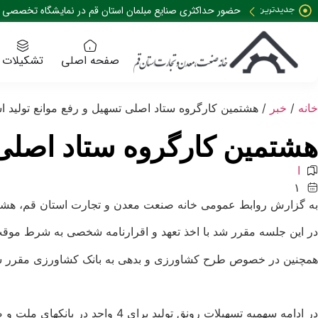
جدیدترین
حضور حداکثری صنایع مبلمان استان قم در نمایشگاه تخصصی 35 نمایشگاه صنعت مبلمان کشور
خبرها:
صفحه اصلی
تشکیلات
خانه
/
خبر
/ هشتمین کارگروه ستاد اصلی تسهیل و رفع موانع تولید ا
هشتمین کارگروه ستاد اصلی ت
ا
۱
خ
۴
ب
به گزارش روابط عمومی خانه صنعت معدن و تجارت استان قم، هشتمین
ا
۰
در این جلسه مقرر شد با اخذ تعهد و اقرارنامه شخصی به شرط موقت
ر
۳
-
و
همچنین در خصوص طرح کشاورزی و بدهی به بانک کشاورزی مقرر شد 
۰
ی
ژ
۵
-
ه
در ادامه سهمیه تسهیلات رونق تولید برای 4 واحد در بانکهای ملت و صنعت معدن بملغ 450 میلیارد ریال مطرح و با تعدادی از آنها موافقت گردید.