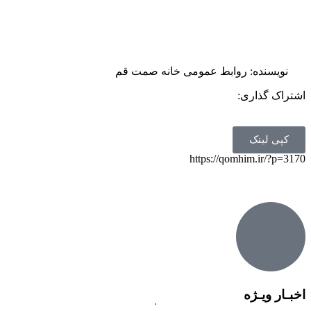
نویسنده:
روابط عمومی خانه صمت قم
اشتراک گذاری:
کپی لینک
https://qomhim.ir/?p=3170
اخبـار ویـژه