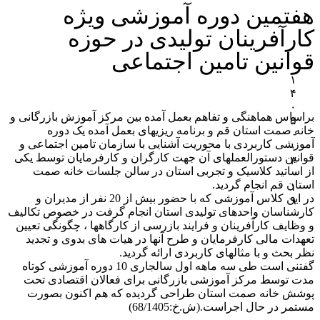
هفتمین دوره آموزشی ویژه
کارآفرینان تولیدی در حوزه
قوانین تامین اجتماعی
۱
۴
۰
براساس هماهنگی و تفاهم بعمل آمده بین مرکز آموزش بازرگانی و
۵
خانه صمت استان قم و برنامه ریزیهای بعمل آمده یک دوره
-
آموزشی کاربردی با محوریت آشنایی با سازمان تامین اجتماعی و
۰
قوانین دستورالعملهای آن جهت کارگران و کارفرمایان توسط یکی
۳
از اساتید کلاسیک و تجربی استان در سالن جلسات خانه صمت
-
استان قم انجام گردید.
۱
در این کلاس آموزشی که با حضور بیش از 20 نفر از مدیران و
۹
کارشناسان واحدهای تولیدی استان انجام گرفت در خصوص تکالیف
و وظایف کارآفرینان و فرایند بازرسی از کارگاهها ، چگونگی تعیین
تعهدات مالی کارفرمایان و طرح آنها در هیات های بدوی و تجدید
نظر بحث و با مثالهای کاربردی ارائه گردید.
گفتنی است طی سه ماهه اول سالجاری 10 دوره آموزشی کوتاه
مدت توسط مرکز آموزشی بازرگانی برای فعالان اقتصادی تحت
پوشش خانه صمت استان طراحی گردیده که هم اکنون بصورت
مستمر در حال اجراست.(ش.خ:68/1405)