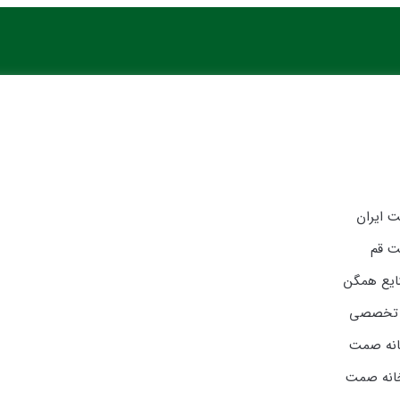
ت ایران
ت قم
ایع همگن
 تخصصی
انه صمت
خانه صمت