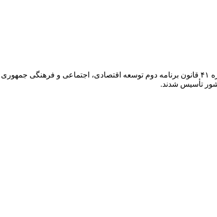
در راستای واگذاری وظایف دولت به بخش خصوصی و بر اساس تبصره ۴۱ قانون برنامه دوم توسعه اقتص
شور تأسیس شدند.