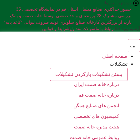
رش
جدیدترین خبرها:
حضور حداکثری صنایع مبلمان استان قم در نمایشگاه تخصصی 35
ه
نمایشگاه صنعت مبلمان کشور
بررسی مشترک 28 پرونده ی واحد صنعتی توسط خانه صمت و بانک
حتوا
صنعت و معدن استان
بازید از بزرگترین کارخانه صنایع سلولزی تولید ظروف لیوانی “کاغذ پایه”
آرشیو رویدادها
ارتباط با ما
سوالات متداول
شرایط و قوانین
صفحه اصلی
تشکیلات
بستن تشکیلات
بازکردن تشکیلات
درباره خانه صمت ایران
درباره خانه صمت قم
انجمن های صنایع همگن
کمیسیون های تخصصی
هیئت مدیره خانه صمت
روابط عمومی خانه صمت