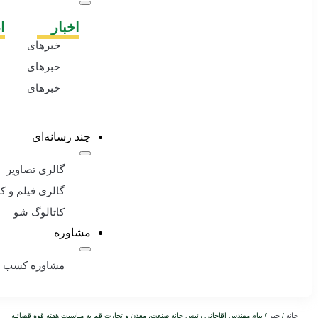
اخبار
ا
خبرهای
ویژه
خبرهای
تیتر یک
خبرهای
خانه
صمت
چند رسانه‌ای
گالری تصاویر
گالری فیلم و ک
کاتالوگ شو
مشاوره
مشاوره کسب و 
خانه
/
خبر
/ پیام مهند‌س اقاجانی رئیس خانه صنعت، معدن و تجارت قم به مناسبت هفته قوه قضائیه