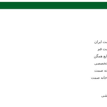
ت ایران
مت قم
یع همگن
 تخصصی
انه صمت
خانه صمت
زشی