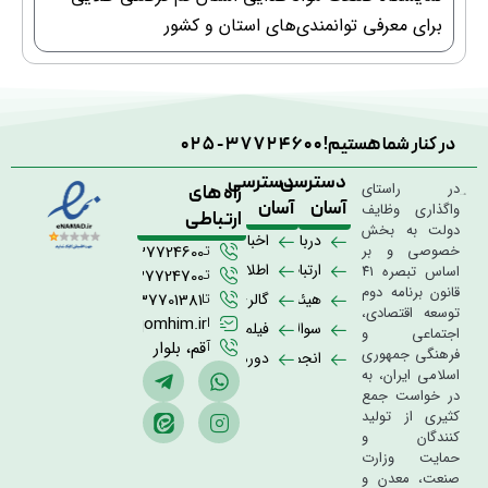
برای معرفی توانمندی‌های استان و کشور
در کنار شما هستیم!
025-37724600
دسترسی
دسترسی
در راستای
راه های
آسان
آسان
واگذاری وظایف
ارتباطی
دولت به بخش
درباره
اخبار
خصوصی و بر
تلفن
02537724600
ما
ارتباط
اطلاعیه
اساس تبصره ۴۱
تلفن
02537724700
قانون برنامه دوم
با
ها
هیئت
گالری
تلفن
02537701381
توسعه اقتصادی،
ما
مدیره
تصاویر
ایمیل
info@qomhim.ir
سوالات
فیلم
اجتماعی و
آدرس
قم، بلوار
متداول
و
فرهنگی جمهوری
انجمن
دوره
15 خرداد
کلیپ
اسلامی ایران، به
صنایع
ها
در خواست جمع
ها
همگن
و
کثیری از تولید
رویداد
کنندگان و
ها
حمایت وزارت
صنعت، معدن و