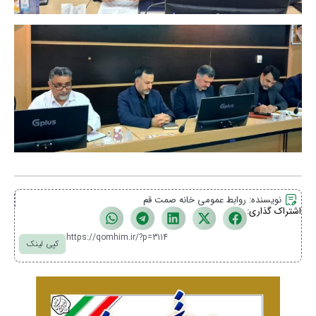
نویسنده:
روابط عمومی خانه صمت قم
اشتراک گذاری:
https://qomhim.ir/?p=3114
کپی لینک