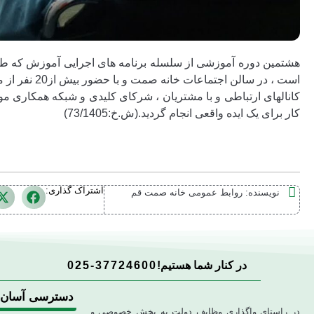
هشتمین دوره آموزشی از سلسله برنامه های اجرایی آموزش که طی 
است ، در سال
کانالهای ارتباطی و با مشتریان ، شرکای کلیدی و شبکه همکاری مو
کار برای یک ایده واقعی انجام گردید.(ش.خ:73/1405)
اشتراک گذاری:
نویسنده:
روابط عمومی خانه صمت قم
در کنار شما هستیم!
025-37724600
دسترسی آسان
در راستای واگذاری وظایف دولت به بخش خصوصی و