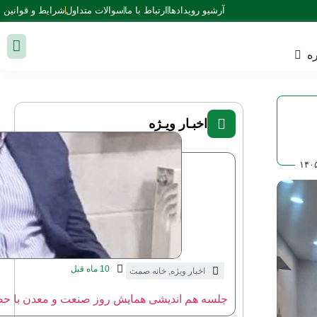
آرشیو رویدادها
ارتباط با ما
سوالات متداول
شرایط و قوانین
ه
اخبـار ویـژه
۱۴۰
10 ماه قبل
اخبار ویژه
,
خانه صمت
جلسه هم اندیشی همایش روز صنعت و معدن با حض