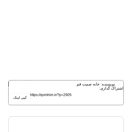
نویسنده:
خانه صمت قم
اشتراک گذاری:
https://qomhim.ir/?p=2905
کپی لینک