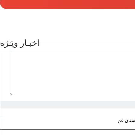
اخبـار ویـژه
ستان قم