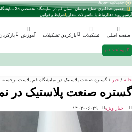
جدیدترین خبرها:
رش
حضور حداکثری صنایع مبلمان استان قم در نمایشگاه تخصصی 35 نمایشگاه صنعت مبلمان کشور
ه
آرشیو رویدادها
ارتباط با ما
سوالات متداول
شرایط و قوانین
حتوا
صفحه اصلی
تشکیلات
بازکردن تشکیلات
آموزش
بازکردن
ورود/ثبت نام
خانه
/
خبر
/ گستره صنعت پلاستیک در نمایشگاه قم پلاست برجسته 
گستره صنعت پلاستیک در نم
اخبار ویژه
۱۴۰۳-۰۶-۲۹