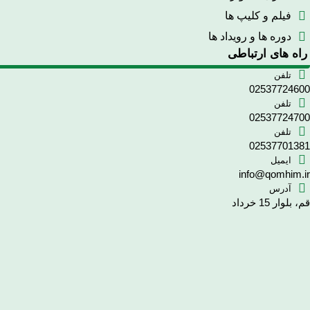
فیلم و کلیپ ها
دوره ها و رویداد ها
راه های ارتباطی
تلفن
02537724600
تلفن
02537724700
تلفن
02537701381
ایمیل
info@qomhim.ir
آدرس
قم، بلوار 15 خرداد