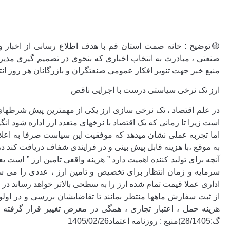
🟡توضیح : خانه صمت استان قم با هدف اطلاع رسانی از اخبار و
صنعتی ، مبادرت به انتخاب اخباری که بنحوی در تصمیم گیری مدیران 
منبع خبر جهت تنویر افکار عمومی صنعتگران و بازرگانان هر روز انتش
ارز تک نرخی سیاستی درست با اجرایی ناقص
در علم اقتصاد ، تک نرخی سازی ارز یکی از مهمترین پیش شرطه
است زیرا تا زمانی که یک اقتصاد با نرخهای متعدد ارز اداره شود ان
اما تجربه عملی نشان میدهد که موفقیت این سیاست صرفا به اعلام 
به موقع ،با هزینه قابل پیش بینی و در فرایندی شفاف دریافت کند د
آنچه برای تولید کننده اهمیت دارد ” هزینه واقعی تامین ارز ” است 
سرمایه و زمان انتظار برای تخصیص و تامین ارز ، عددی را می سا
اداری عملا قیمت تمام شده ارز را به سطحی بالاتر خواهد رساند 
از ثبت سفارش ماهها منتطر بمانند تا تقاضایشان بررسی و در اولو
هزینه حمل ، اعتبار تجاری ، همگی در معرض تغییر قرار گرفته 
گ:28/1405)منبع : روزنامه اعتماد1405/02/26