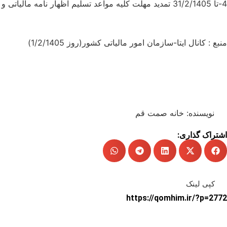
4-تا 31/2/1405 تمدید مهلت کلیه مواعد تسلیم اظهار نامه مالیاتی و تمدید مهلت رسیدگی و صدور برگ تشخیص با ابلاغ و تمدید اعتبار گواهی های مالیاتی (ش. گ:2/1405)
منبع : کانال ایتا-سازمان امور مالیاتی کشور(روز 1/2/1405)
نویسنده:
خانه صمت قم
اشتراک گذاری:
کپی لینک
https://qomhim.ir/?p=2772