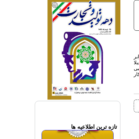
ند برابر
لا
لذا می
ویل فرمایید ضمنا تلفن 09933206417 سرکار
تازه ترین اطلاعیه ها