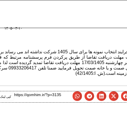
۱۴۰۵-۰۳-۱۰
به اطلاع آن دسته از واحد های تولیدی که تاکنون در فرایند انتخاب نمونه ها برای سال 1405 شرکت نداشته اند می رسا
هلت دریافت تقاضا از طریق پرکردن فرم پرسشنامه مرتبط که قب
بارگذاری در همین کانال صورت گرفته است تا حداکثر چهارشنبه 17/03/1405 مهلت دریافت تقاضا تمدید گردیده است 
توانید پس از پر کردن پرسشنامه موارد را به اداره کل صمت و یا خانه صمت تح
ست.(ش. ا:42/1405)
https://qomhim.ir/?p=3135
کپی لینک