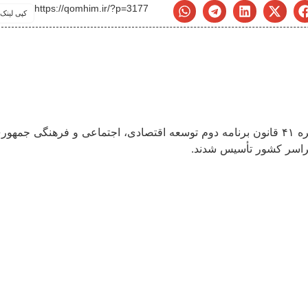
https://qomhim.ir/?p=3177
کپی لینک
در راستای واگذاری وظایف دولت به بخش خصوصی و بر اساس تبصره ۴۱ قانون برنامه دوم توسعه اقت
راسر کشور تأسیس شدند.