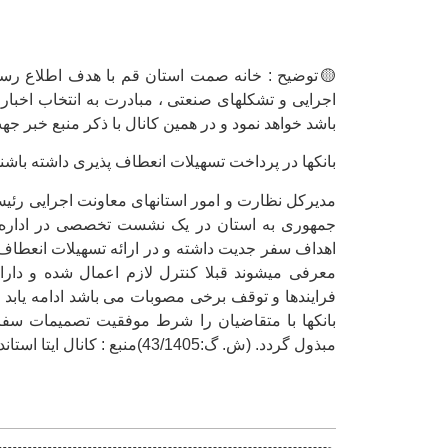
🟡توضیح : خانه صمت استان قم با هدف اطلاع رسان
اجرایی و تشکلهای صنعتی ، مبادرت به انتخاب اخبار
باشد خواهد نمود و در همین کانال با ذکر منبع خبر جه
بانکها در پرداخت تسهیلات انعطاف پذیری داشته باشن
مدیرکل نظارت و امور استانهای معاونت اجرایی رئ
جمهوری به استان در یک نشست تخصصی در اداره کل 
اهداف سفر جدیت داشته و در ارائه تسهیلات انعطاف
معرفی میشوند قبلا کنترل لازم اعمال شده و دار
فرایندها و توقف برخی مصوبات می باشد ادامه یابد 
بانکها با متقاضیان را شرط موفقیت تصمیمات سف
مبذول گردد. (ش. گ:43/1405)منبع : کانال ایتا استانداری قم 09/03/1405