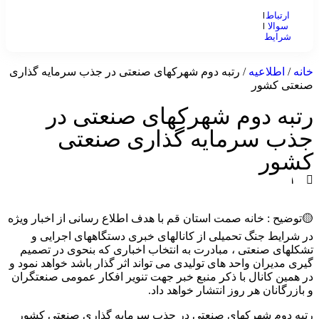
ارتباط
با ما
سوالا
ت
شرایط
و
متداول
قوانین
خانه
/
اطلاعیه
/ رتبه دوم شهرکهای صنعتی در جذب سرمایه گذاری
صنعتی کشور
رتبه دوم شهرکهای صنعتی در
جذب سرمایه گذاری صنعتی
کشور
۱
۴
۰
🟡توضیح : خانه صمت استان قم با هدف اطلاع رسانی از اخبار ویژه
۵
-
در شرایط جنگ تحمیلی از کانالهای خبری دستگاههای اجرایی و
۰
تشکلهای صنعتی ، مبادرت به انتخاب اخباری که بنحوی در تصمیم
۳
گیری مدیران واحد های تولیدی می تواند اثر گذار باشد خواهد نمود و
-
در همین کانال با ذکر منبع خبر جهت تنویر افکار عمومی صنعتگران
۰
و بازرگانان هر روز انتشار خواهد داد.
۸
رتبه دوم شهرکهای صنعتی در جذب سرمایه گذاری صنعتی کشور