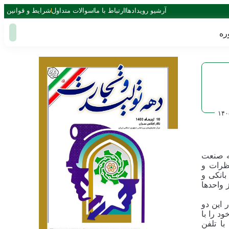
آرشیو رویدادها
ارتباط با ما
سوالات متداول
شرایط و قوانین
ره
۱۴۰
ن در تاریخ 16/02/1405 به میزبانی خانه صنعت
ظرات و
بانکی و
احدهای تولیدی در تاریخهای 03/03/1405 و 18/03/1405 برخی از واحدها
 این دو
د را با
مایند و یا با تلفن