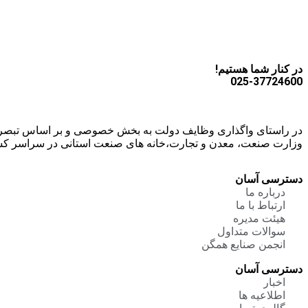
در کنار شما هستیم!
025-37724600
وزارت صنعت، معدن و تجارت،خانه های صنعت استانی در سراسر ک
دسترسی آسان
درباره ما
ارتباط با ما
هیئت مدیره
سوالات متداول
انجمن صنایع همگن
دسترسی آسان
اخبار
اطلاعیه ها