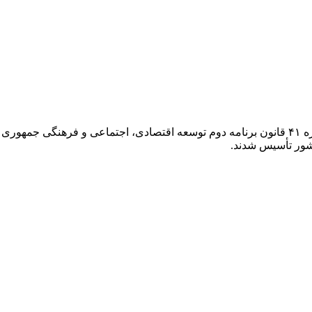
در راستای واگذاری وظایف دولت به بخش خصوصی و بر اساس تبصره ۴۱ قانون برنامه دوم توسعه اقتص
شور تأسیس شدند.