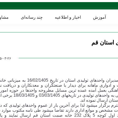
آموزش
اخبار و اطلاعیه
چند رسانه‌ای
مشاو
ی استان قم
۵-۰۳-۲۶
پیرو نشست صمیمانه استاندار محترم با جمعی از کارآفرینان و مدیران واحدهای تولیدی استا
ادواری ماهانه برای دیدار با صنعتگران و معدنکاران و دریافت ن
هنگی بعمل آمده عمده ترین مسایل مطروحه واحدها در حوزه امور 
سازمان تامین اجتماعی بوده است که طی استعلام و اطلاع رسانی به و
تان ارسال نموده اند.
رم برگزار میشود لذا برای آخرین بار از عموم واحدهای تولیدی که در
ت مشخص و موانع اداری دارند تقاضا میشود طی نامه مکتوب موارد خو
مدارک و مستندات به خانه صمت به آدرس قم – میدان جهاد اول کوچه 5 پلاک 232 خانه صمت استان قم ارسال ن