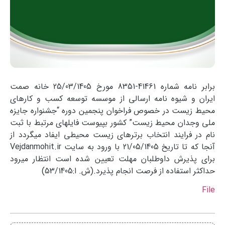
برابر نامه شماره 41461-8351 مورخ 25/03/1405 خانه صمت
ایران و شیوه نامه ارسالی از موسسه توسعه کسب و کارهای
محیط زیست در خصوص فراخوان پنجمین دوره “جشنواره جایزه
ملی وجدان محیط زیست” کشور بپیوست فایلهای مرتبط با ثبت
نام در فرایند انتخاب برترهای زیست محیطی ایفاد میگردد از
آنجا که تا تاریخ 21/05/1405 با ورود به سایت Vejdanmohit.ir
برای پذیرش داوطلبان مهلت تعیین شده است انتظار میرود
حداکثر استفاده از فرصت انجام پذیرد.(ش. ا:53/1405)
File