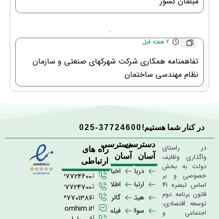
مبلمان کشور
2 هفته قبل
تفاهمنامه همکاری شرکت شهرکهای صنعتی و سازمان
نظام مهندسی ساختمان
در کنار شما هستیم!
025-37724600
دسترسی
دسترسی
در راستای
راه های
آسان
آسان
واگذاری وظایف
ارتباطی
دولت به بخش
درباره
اخبار
خصوصی و بر
تلفن
02537724600
ما
ارتباط
اطلاعیه
اساس تبصره ۴۱
تلفن
02537724700
قانون برنامه دوم
با
ها
هیئت
گالری
تلفن
02537701381
توسعه اقتصادی،
ما
مدیره
تصاویر
ایمیل
info@qomhim.ir
سوالات
فیلم
اجتماعی و
آدرس