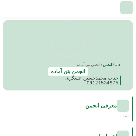
خانه
/
انجمن
/ انجمن بتن آماده
انجمن بتن آماده
جناب محمدحسین عسگری
09121534975
معرفی انجمن
….