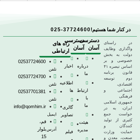
در کنار شما هستیم!
025-37724600
دسترسی
دسترسی
در راستای
راه های
آسان
آسان
واگذاری وظایف
ارتباطی
دولت به بخش
خصوصی و بر
02537724600
درباره
اخبار
اساس تبصره ۴۱
تلفن
قانون برنامه
ما
02537724700
دوم توسعه
اطلاعیه
اقتصادی،
تلفن
اجتماعی و
ارتباط
ها
02537701381
فرهنگی
با
تلفن
جمهوری اسلامی
ما
info@qomhim.ir
گالری
ایران، به در
خواست جمع
ایمیل
تصاویر
کثیری از تولید
قم،
هیئت
کنندگان و
بلوار
آدرس
مدیره
فیلم
حمایت وزارت
15
صنعت، معدن و
و